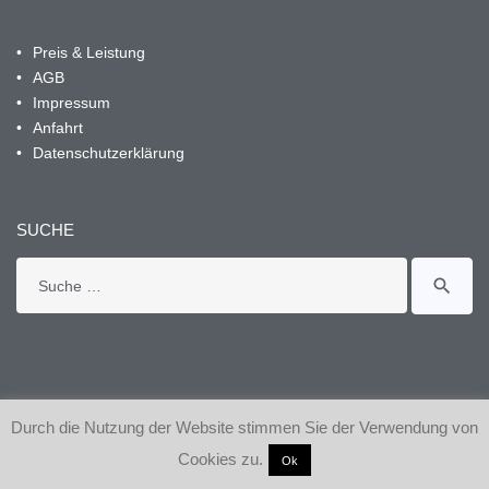
Preis & Leistung
AGB
Impressum
Anfahrt
Datenschutzerklärung
SUCHE
Search
search
for:
Durch die Nutzung der Website stimmen Sie der Verwendung von
Cookies zu.
© Copyright 2024 Freiberger
Ok